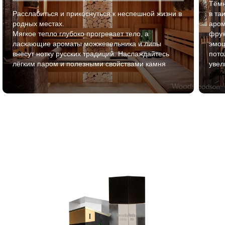
Тёмн
Расслабиться и прикоснуться к неспешной жизни в
в та
родных местах.
аром
Мягкое тепло глубоко прогревает тело, а
фрук
ласкающие ароматы можжевельника и липы
эмоц
внесут нотку русских традиций. Наслаждайтесь
пото
лёгким паром и полезными свойствами камня
увел