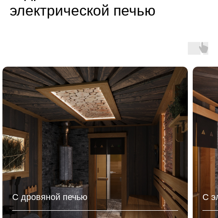
электрической печью
С дровяной печью
С э