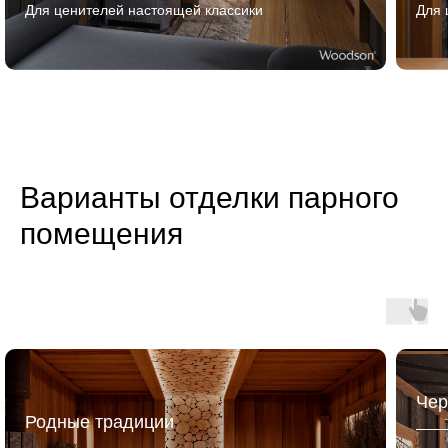
Для ценителей настоящей классики
Для 
Варианты отделки парного
помещения
Чер
Родные традиции