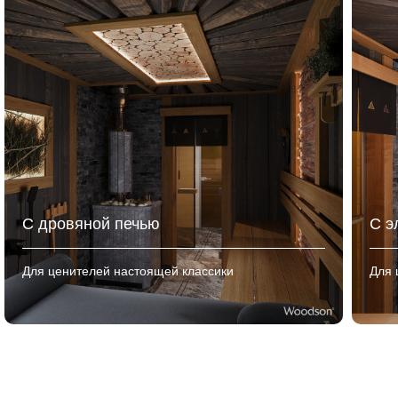
С дровяной печью
С э
Для ценителей настоящей классики
Для 