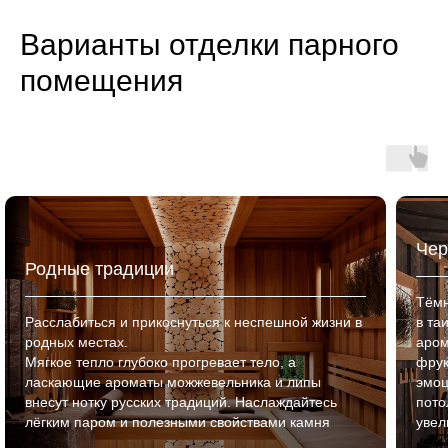
Варианты отделки парного
помещения
Чер
Родные традиции
Тёмн
Расслабиться и прикоснуться к неспешной жизни в
в та
родных местах.
аром
Мягкое тепло глубоко прогревает тело, а
фрук
ласкающие ароматы можжевельника и липы
эмоц
внесут нотку русских традиций. Наслаждайтесь
пото
лёгким паром и полезными свойствами камня
увел